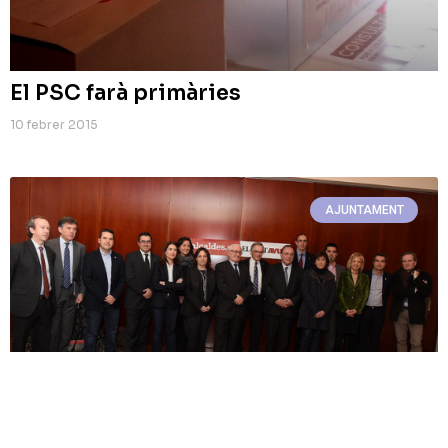
El PSC farà primàries
10 febrer 2015
AJUNTAMENT
Esther Pujol: “Som els ajuntaments els
que donem resposta a les grans